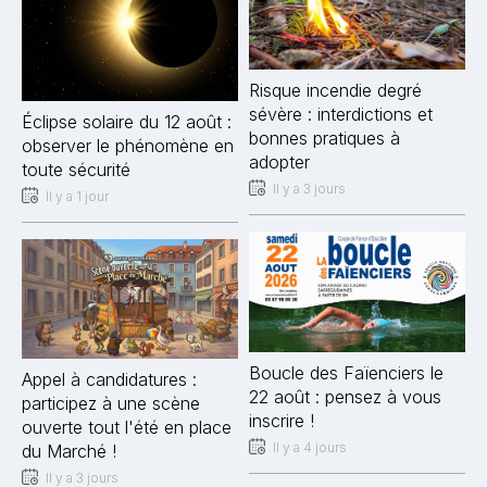
Risque incendie degré
sévère : interdictions et
Éclipse solaire du 12 août :
bonnes pratiques à
observer le phénomène en
adopter
toute sécurité
Il y a 3 jours
Il y a 1 jour
Boucle des Faïenciers le
Appel à candidatures :
22 août : pensez à vous
participez à une scène
inscrire !
ouverte tout l'été en place
Il y a 4 jours
du Marché !
Il y a 3 jours