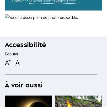
Contact :
Mozhellopenair@gmail.com
Accessibilité
Ecouter
A
+
A
-
À voir aussi