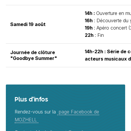
14h :
Ouverture en m
16h
: Découverte du
Samedi 19 août
19h
: Apéro concert (2
22h
: Fin
14h-22h : Série de 
Journée de clôture
"Goodbye Summer"
acteurs musicaux de
Plus d'infos
Rendez-vous sur la
page Facebook de
MOZHELL