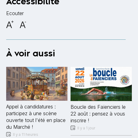
Accessibilité
Ecouter
A
+
A
-
À voir aussi
Appel à candidatures :
Boucle des Faïenciers le
participez à une scène
22 août : pensez à vous
ouverte tout l'été en place
inscrire !
du Marché !
Il y a 1 jour
Il y a 11 heures