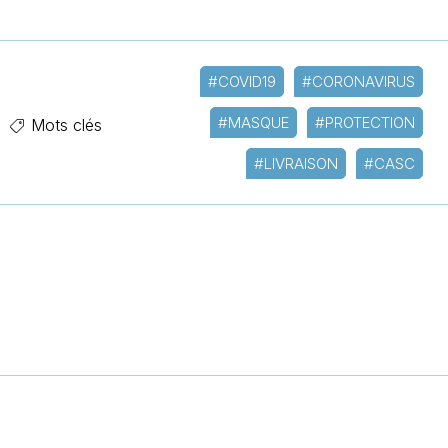
#COVID19
#CORONAVIRUS
#MASQUE
#PROTECTION
Mots clés
#LIVRAISON
#CASC