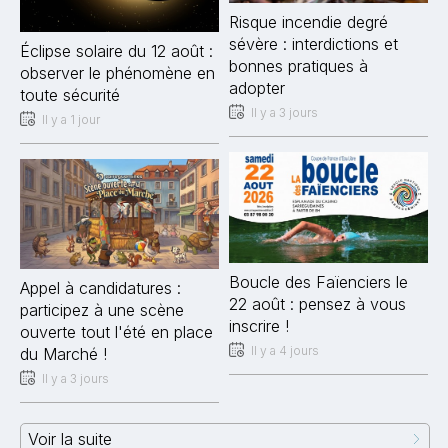
Risque incendie degré
sévère : interdictions et
Éclipse solaire du 12 août :
bonnes pratiques à
observer le phénomène en
adopter
toute sécurité
Il y a 3 jours
Il y a 1 jour
Boucle des Faïenciers le
Appel à candidatures :
22 août : pensez à vous
participez à une scène
inscrire !
ouverte tout l'été en place
Il y a 4 jours
du Marché !
Il y a 3 jours
Voir la suite