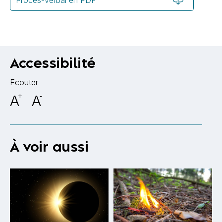
Procès-verbal en PDF
Accessibilité
Ecouter
A
+
A
-
À voir aussi