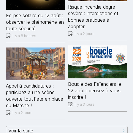
Risque incendie degré
sévère : interdictions et
Éclipse solaire du 12 août :
bonnes pratiques à
observer le phénomène en
adopter
toute sécurité
Il y a 2 jours
Il y a 8 heures
Boucle des Faïenciers le
Appel à candidatures :
22 août : pensez à vous
participez à une scène
inscrire !
ouverte tout l'été en place
Il y a 3 jours
du Marché !
Il y a 2 jours
Voir la suite