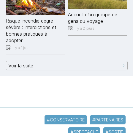
Accueil d’un groupe de
Risque incendie degré
gens du voyage
sévère : interdictions et
Il y a 2 jours
bonnes pratiques à
adopter
Il y a 1 jour
Voir la suite
#CONSERVATOIRE
#PARTENAIRES
#SPECTACLE
#SORTIE