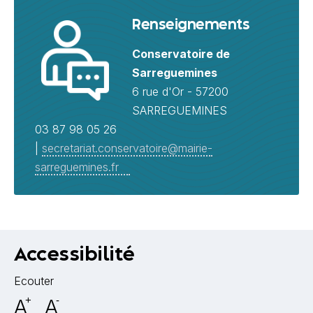
Renseignements
Conservatoire de
Sarreguemines
6 rue d'Or - 57200
SARREGUEMINES
03 87 98 05 26
|
secretariat.conservatoire@mairie-
sarreguemines.fr
Accessibilité
Ecouter
A
+
A
-