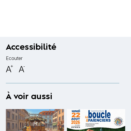
Accessibilité
Ecouter
A
+
A
-
À voir aussi