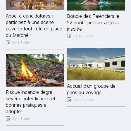
Appel à candidatures :
Boucle des Faïenciers le
participez à une scène
22 août : pensez à vous
ouverte tout l'été en place
inscrire !
du Marché !
Il y a 2 jours
Il y a 1 jour
Accueil d’un groupe de
Risque incendie degré
gens du voyage
sévère : interdictions et
Il y a 2 jours
bonnes pratiques à
adopter
Il y a 1 jour