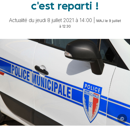
c'est reparti !
Actualité du jeudi 8 juillet 2021 à 14:00 |
MAJ le 9 juillet
à 12:30
©
Image 