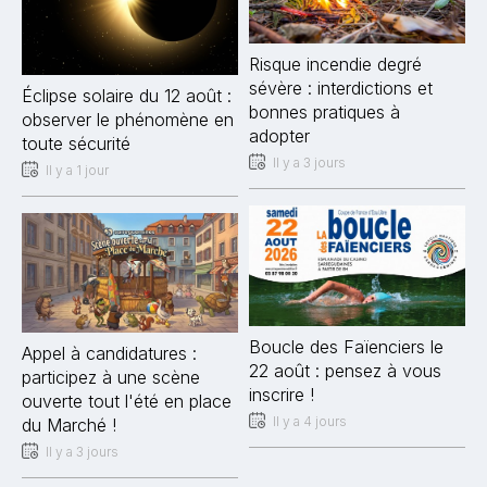
Risque incendie degré
sévère : interdictions et
Éclipse solaire du 12 août :
bonnes pratiques à
observer le phénomène en
adopter
toute sécurité
Il y a 3 jours
Il y a 1 jour
Boucle des Faïenciers le
Appel à candidatures :
22 août : pensez à vous
participez à une scène
inscrire !
ouverte tout l'été en place
Il y a 4 jours
du Marché !
Il y a 3 jours