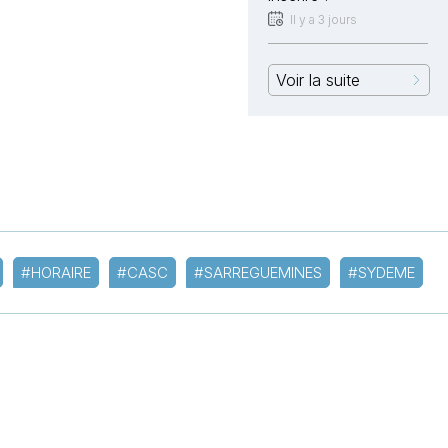
Il y a 3 jours
Voir la suite
#HORAIRE
#CASC
#SARREGUEMINES
#SYDEME