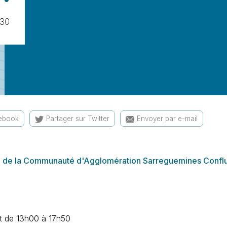
:30
cebook
Partager sur Twitter
Envoyer par e-mail
oire de la Communauté d'Agglomération Sarreguemines Confl
t de 13h00 à 17h50