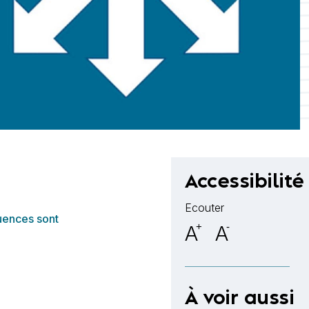
Accessibilité
Ecouter
uences sont
A
+
A
-
À voir aussi