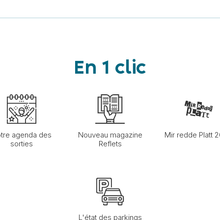
En 1 clic
tre agenda des
Nouveau magazine
Mir redde Platt 
sorties
Reflets
L'état des parkings