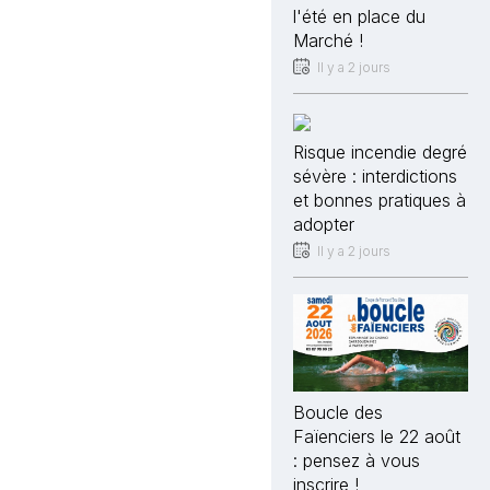
l'été en place du
Marché !
Il y a 2 jours
Risque incendie degré
sévère : interdictions
et bonnes pratiques à
adopter
Il y a 2 jours
Boucle des
Faïenciers le 22 août
: pensez à vous
inscrire !