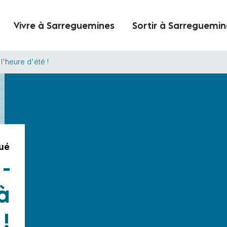
Vivre à Sarreguemines
Sortir à Sarreguemin
l'heure d'été !
ué
-
à
 !