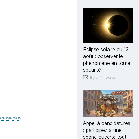
Éclipse solaire du 12
août : observer le
phénomène en toute
sécurité
Il y a 17 heures
erture-des-
Appel à candidatures
: participez à une
scène ouverte tout