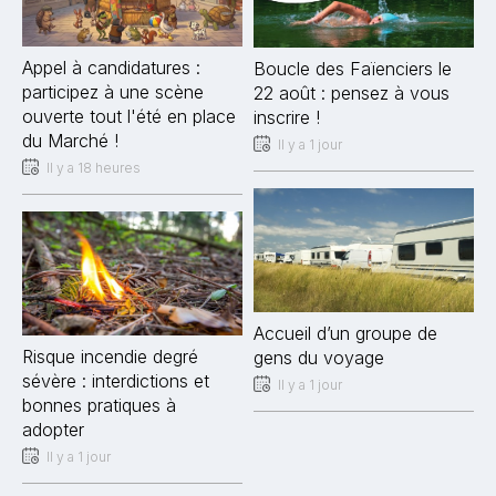
Appel à candidatures :
Boucle des Faïenciers le
participez à une scène
22 août : pensez à vous
ouverte tout l'été en place
inscrire !
du Marché !
Il y a 1 jour
Il y a 18 heures
Accueil d’un groupe de
Risque incendie degré
gens du voyage
sévère : interdictions et
Il y a 1 jour
bonnes pratiques à
adopter
Il y a 1 jour