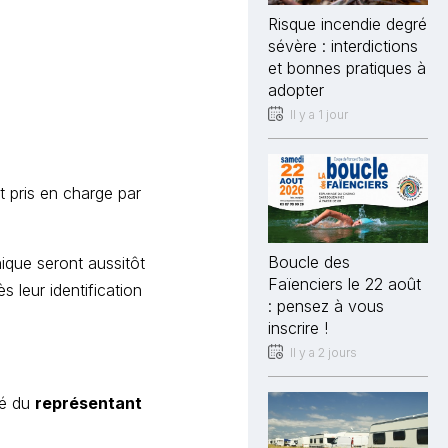
Risque incendie degré
sévère : interdictions
et bonnes pratiques à
adopter
Il y a 1 jour
t pris en charge par
Boucle des
ique seront aussitôt
Faïenciers le 22 août
s leur identification
: pensez à vous
inscrire !
Il y a 2 jours
té du
représentant