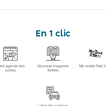
En 1 clic
tre agenda des
Nouveau magazine
Mir redde Platt 
sorties
Reflets
L'état des parkings