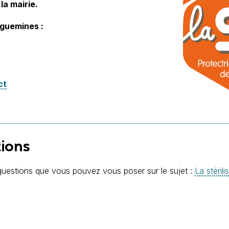
la mairie.
eguemines :
ct
tions
uestions que vous pouvez vous poser sur le sujet :
La stéril