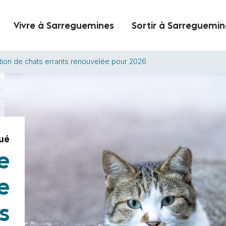
Vivre à Sarreguemines
Sortir à Sarreguemin
tion de chats errants renouvelée pour 2026
ué
e
e
s