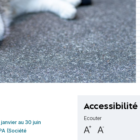
Accessibilité
Ecouter
janvier au 30 juin
A
+
A
-
SPA (Société