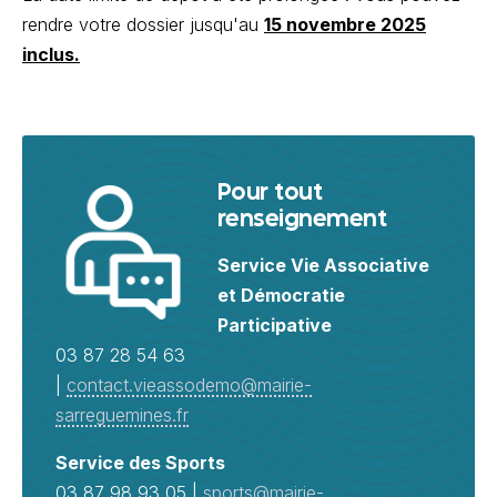
rendre votre dossier jusqu'au
15 novembre 2025
inclus.
Pour tout
renseignement
Service Vie Associative
et Démocratie
Participative
03 87 28 54 63
|
contact.vieassodemo@mairie-
sarreguemines.fr
Service des Sports
03 87 98 93 05 |
sports@mairie-