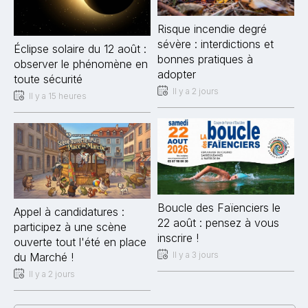
Risque incendie degré
sévère : interdictions et
Éclipse solaire du 12 août :
bonnes pratiques à
observer le phénomène en
adopter
toute sécurité
Il y a 2 jours
Il y a 15 heures
Boucle des Faïenciers le
Appel à candidatures :
22 août : pensez à vous
participez à une scène
inscrire !
ouverte tout l'été en place
Il y a 3 jours
du Marché !
Il y a 2 jours