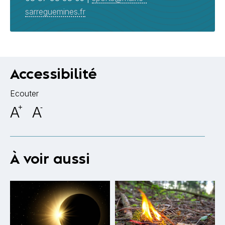
sarreguemines.fr
Accessibilité
Ecouter
A
+
A
-
À voir aussi