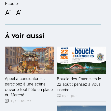
Ecouter
A
+
A
-
À voir aussi
Appel à candidatures :
Boucle des Faïenciers le
participez à une scène
22 août : pensez à vous
ouverte tout l'été en place
inscrire !
du Marché !
Il y a 1 jour
Il y a 13 heures