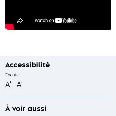
Accessibilité
Ecouter
A
+
A
-
À voir aussi