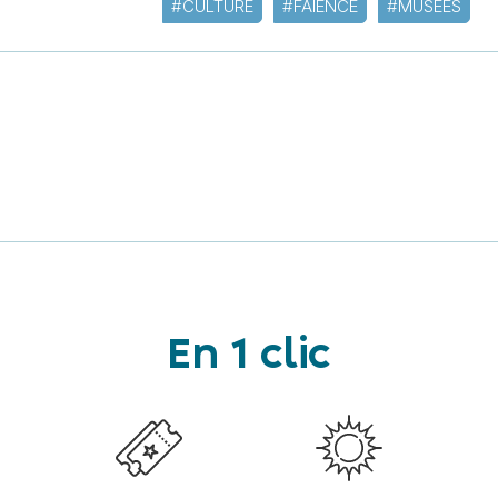
#CULTURE
#FAÏENCE
#MUSÉES
En 1 clic