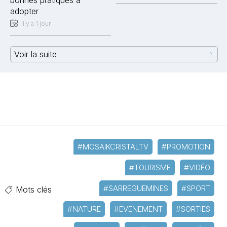
bonnes pratiques à
adopter
Il y a 1 jour
Voir la suite
#MOSAIKCRISTALTV
#PROMOTION
#TOURISME
#VIDÉO
#SARREGUEMINES
#SPORT
Mots clés
#NATURE
#EVENEMENT
#SORTIES