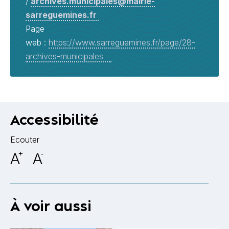
/
archives.municipales@mairie-
sarreguemines.fr
Page
web :
https://www.sarreguemines.fr/page/28-
archives-municipales
Accessibilité
Ecouter
A
+
A
-
À voir aussi