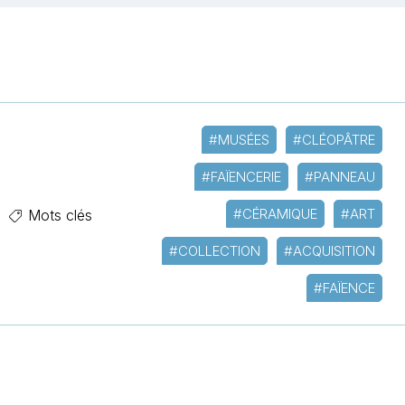
#MUSÉES
#CLÉOPÂTRE
#FAÏENCERIE
#PANNEAU
#CÉRAMIQUE
#ART
Mots clés
#COLLECTION
#ACQUISITION
#FAÏENCE