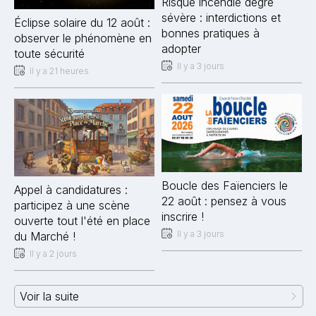
Risque incendie degré
sévère : interdictions et
Éclipse solaire du 12 août :
bonnes pratiques à
observer le phénomène en
adopter
toute sécurité
Il y a 3 jours
Il y a 21 heures
Boucle des Faïenciers le
Appel à candidatures :
22 août : pensez à vous
participez à une scène
inscrire !
ouverte tout l'été en place
Il y a 3 jours
du Marché !
Il y a 2 jours
Voir la suite