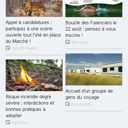
Appel à candidatures :
Boucle des Faïenciers le
participez à une scène
22 août : pensez à vous
ouverte tout l'été en place
inscrire !
du Marché !
Il y a 1 jour
Il y a 20 heures
Accueil d’un groupe de
Risque incendie degré
gens du voyage
sévère : interdictions et
Il y a 2 jours
bonnes pratiques à
adopter
Il y a 1 jour