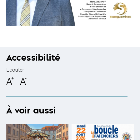
Accessibilité
Ecouter
A
+
A
-
À voir aussi