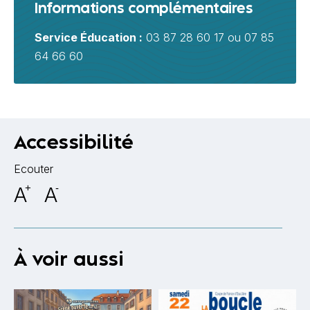
Informations complémentaires
Service Éducation :
03 87 28 60 17 ou 07 85
64 66 60
Accessibilité
Ecouter
A
+
A
-
À voir aussi