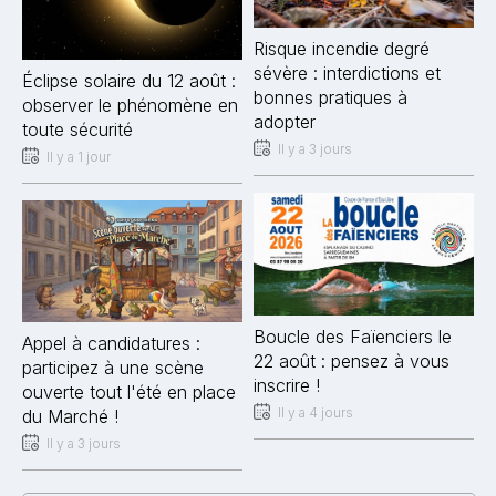
Risque incendie degré
sévère : interdictions et
Éclipse solaire du 12 août :
bonnes pratiques à
observer le phénomène en
adopter
toute sécurité
Il y a 3 jours
Il y a 1 jour
Boucle des Faïenciers le
Appel à candidatures :
22 août : pensez à vous
participez à une scène
inscrire !
ouverte tout l'été en place
Il y a 4 jours
du Marché !
Il y a 3 jours