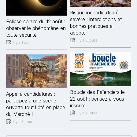
Risque incendie degré
sévère : interdictions et
Éclipse solaire du 12 août :
bonnes pratiques à
observer le phénomène en
adopter
toute sécurité
Il y a 3 jours
Il y a 1 jour
Boucle des Faïenciers le
Appel à candidatures :
22 août : pensez à vous
participez à une scène
inscrire !
ouverte tout l'été en place
Il y a 4 jours
du Marché !
Il y a 3 jours