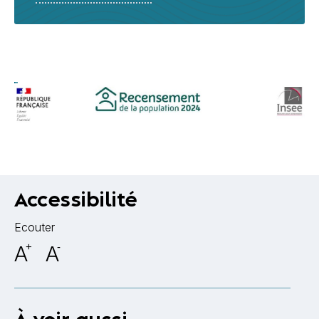
Accessibilité
Ecouter
A
+
A
-