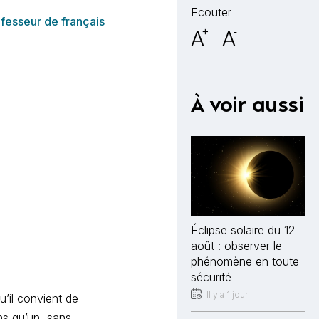
Ecouter
fesseur de français
A
+
A
-
À voir aussi
Éclipse solaire du 12
août : observer le
phénomène en toute
sécurité
Il y a 1 jour
’il convient de
ns qu’un, sans