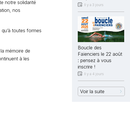
e notre solidarité
Il y a 3 jours
ation, nos
i qu’à toutes formes
Boucle des
 la mémoire de
Faïenciers le 22 août
ntinuent à les
: pensez à vous
inscrire !
Il y a 4 jours
Voir la suite