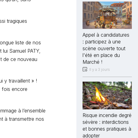
ssi tragiques
Appel à candidatures
: participez à une
ongue liste de nos
scène ouverte tout
 lui Samuel PATY,
l'été en place du
ent de ce nouveau
Marché !
Il y a 3 jours
y travaillent » !
 fois encore
hommage à l’ensemble
Risque incendie degré
nt à transmettre nos
sévère : interdictions
et bonnes pratiques à
adopter