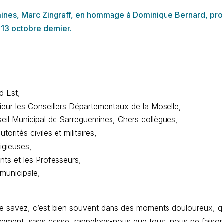
mines, Marc Zingraff, en hommage à Dominique Bernard, pro
 13 octobre dernier.
d Est,
eur les Conseillers Départementaux de la Moselle,
il Municipal de Sarreguemines, Chers collègues,
rités civiles et militaires,
igieuses,
ts et les Professeurs,
municipale,
 le savez, c’est bien souvent dans des moments douloureux, qu
ctivement, sans cesse, rappelons-nous que tous, nous ne faiso