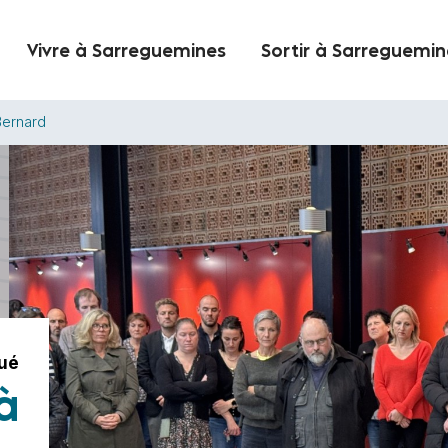
Vivre à Sarreguemines
Sortir à Sarreguemin
ernard
ué
à