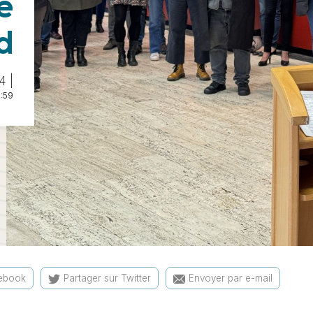
e
d
4 |
6:59
cebook
Partager sur Twitter
Envoyer par e-mail