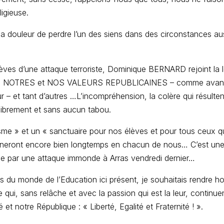
igieuse.
la douleur de perdre l’un des siens dans des circonstances au
ves d’une attaque terroriste, Dominique BERNARD rejoint la l
er LES NOTRES et NOS VALEURS REPUBLICAINES – comme avant
r – et tant d’autres …L’incompréhension, la colère qui résult
 librement et sans aucun tabou.
sme » et un « sanctuaire pour nos élèves et pour tous ceux qui 
nneront encore bien longtemps en chacun de nous… C’est une
ée par une attaque immonde à Arras vendredi dernier…
ps du monde de l’Education ici présent, je souhaitais rendre 
qui, sans relâche et avec la passion qui est la leur, continue
t notre République : « Liberté, Egalité et Fraternité ! ».