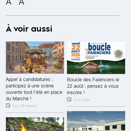
A
A
À voir aussi
Appel à candidatures :
Boucle des Faïenciers le
participez à une scène
22 août : pensez à vous
ouverte tout l'été en place
inscrire !
du Marché !
Il y a 1 jour
Il y a 18 heures