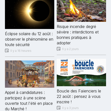
Risque incendie degré
sévère : interdictions et
Éclipse solaire du 12 août :
bonnes pratiques à
observer le phénomène en
adopter
toute sécurité
Il y a 2 jours
Il y a 16 heures
Boucle des Faïenciers le
Appel à candidatures :
22 août : pensez à vous
participez à une scène
inscrire !
ouverte tout l'été en place
Il y a 3 jours
du Marché !