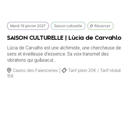
Mardi
19 janvier
2027
Saison culturelle
Réserver
SAISON CULTURELLE | Lùcia de Carvahlo
Lúcia de Carvalho est une alchimiste, une chercheuse de
sens et éveilleuse d’essence. Sa voix transmet des
vibrations qui gu&eacut...
Casino des Faïenceries |
Tarif plein 20€ / Tarif réduit
15€