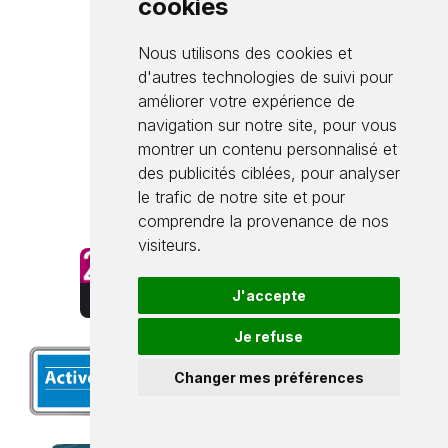
cookies
Téléphone : 03 87 98 93 00
Nous utilisons des cookies et
Télécopie : 03 87 95 45 81
d'autres technologies de suivi pour
Ouvert au public : du lundi au
améliorer votre expérience de
vendredi de 8h à 12h et de
navigation sur notre site, pour vous
montrer un contenu personnalisé et
13h30 à 17h30
des publicités ciblées, pour analyser
le trafic de notre site et pour
Contactez-nous par e-mail
comprendre la provenance de nos
visiteurs.
J'accepte
Je refuse
Changer mes préférences