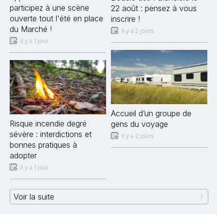
participez à une scène
22 août : pensez à vous
ouverte tout l'été en place
inscrire !
du Marché !
Il y a 2 jours
Il y a 1 jour
Accueil d’un groupe de
Risque incendie degré
gens du voyage
sévère : interdictions et
Il y a 2 jours
bonnes pratiques à
adopter
Il y a 1 jour
Voir la suite