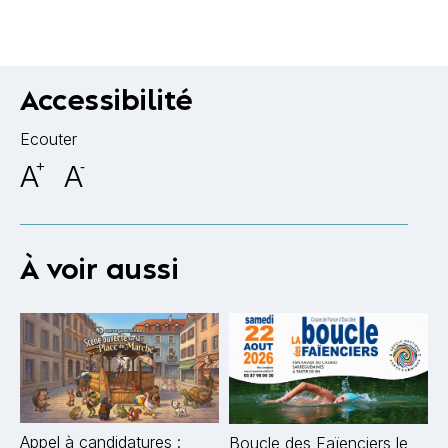
Accessibilité
Ecouter
A
+
A
-
À voir aussi
Appel à candidatures :
Boucle des Faïenciers le