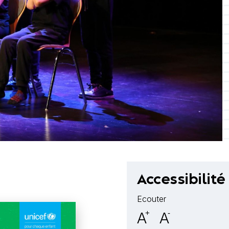
Accessibilité
Ecouter
A
+
A
-