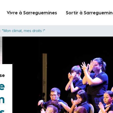
Vivre à Sarreguemines
Sortir à Sarreguemin
 "Mon climat, mes droits !"
se
e
n
s