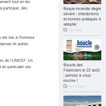
nement tout en les
à participer, dès
Risque incendie degré
sévère : interdictions
et bonnes pratiques à
adopter
Il y a 1 jour
a été mis à l’honneur
 danses et autres
les de l’UNICEF. Un
Boucle des
 en particulier ses
Faïenciers le 22 août
: pensez à vous
inscrire !
Il y a 2 jours