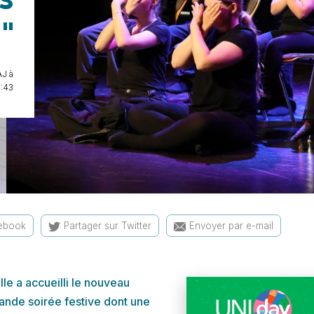
!"
J à
4:43
cebook
Partager sur Twitter
Envoyer par e-mail
lle a accueilli le nouveau
rande soirée festive dont une