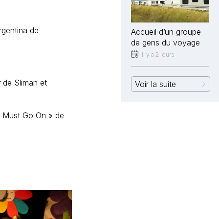
rgentina de
Accueil d’un groupe
de gens du voyage
Il y a 2 jours
r
de Sliman et
Voir la suite
w Must Go On » de