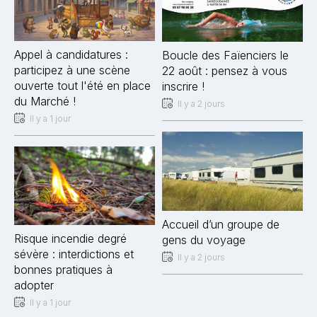
Appel à candidatures :
Boucle des Faïenciers le
participez à une scène
22 août : pensez à vous
ouverte tout l'été en place
inscrire !
du Marché !
Il y a 2 jours
Il y a 1 jour
Accueil d’un groupe de
Risque incendie degré
gens du voyage
sévère : interdictions et
Il y a 2 jours
bonnes pratiques à
adopter
Il y a 1 jour