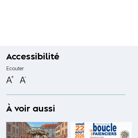
Accessibilité
Ecouter
A
+
A
-
À voir aussi