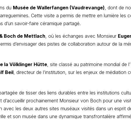
ions du
Musée de Wallerfangen (Vaudrevange)
, dont de n
reguemines. Cette visite a permis de mettre en lumière les
s d’un savoir-faire céramique partagé.
 & Boch de Mettlach
, où les échanges avec Monsieur
Euge
permis d’envisager des pistes de collaboration autour de la mém
 la Völklinger Hütte
, site classé au patrimoine mondial de 
lf Beil
, directeur de l’institution, sur les enjeux de médiation c
agée de tisser des liens durables entre les institutions cultu
t d’accueillir prochainement Monsieur von Boch pour une vis
 avec les deux autres sites muséaux visités dans un esprit d
ville et son musée dans une dynamique transfrontalière affirm