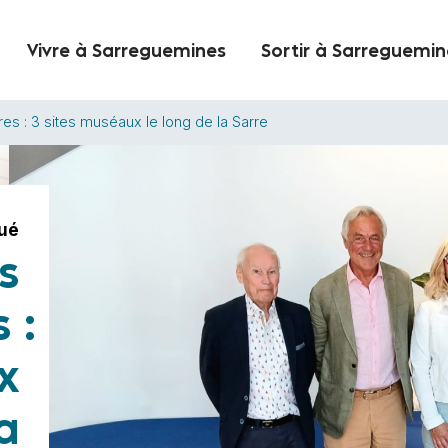
Vivre à Sarreguemines
Sortir à Sarreguemin
res : 3 sites muséaux le long de la Sarre
ué
s
 :
x
a