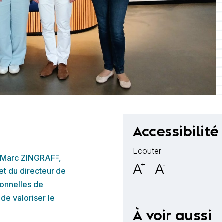
Accessibilité
Ecouter
e Marc ZINGRAFF,
A
+
A
-
et du directeur de
ionnelles de
de valoriser le
À voir aussi