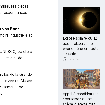
ombreuses pièces
 correspondances
n von Boch
,
oire industrielle et
Éclipse solaire du 12
août : observer le
phénomène en toute
l’UNESCO, où elle a
sécurité
ulturelle et de
Il y a 1 jour
relles de la Grande
ite privée du Musée
e dialogue, de
ée.
Appel à candidatures
: participez à une
scène ouverte tout