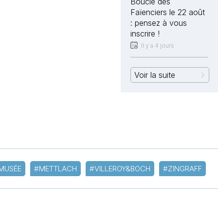
Boucle des
Faïenciers le 22 août
: pensez à vous
inscrire !
Il y a 4 jours
Voir la suite
MUSÉE
#METTLACH
#VILLEROY&BOCH
#ZINGRAFF